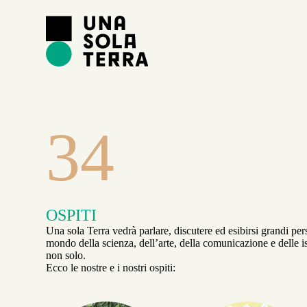
S
a
l
t
a
a
l
c
o
n
35
t
e
n
u
t
o
OSPITI
Una sola Terra vedrà parlare, discutere ed esibirsi grandi per
mondo della scienza, dell’arte, della comunicazione e delle is
non solo.
Ecco le nostre e i nostri ospiti: