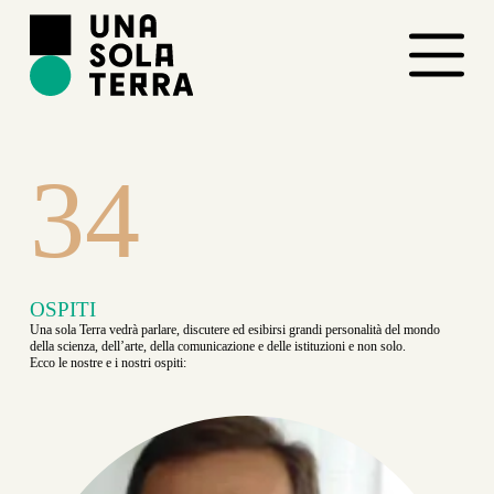
S
a
l
t
a
a
l
c
56
o
n
t
e
n
u
t
OSPITI
o
Una sola Terra vedrà parlare, discutere ed esibirsi grandi personalità del mondo
della scienza, dell’arte, della comunicazione e delle istituzioni e non solo.
Ecco le nostre e i nostri ospiti: