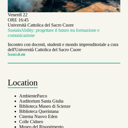
Venerdì 22
ORE 16:45
Università Cattolica del Sacro Cuore
SustainAbility: progettare il futuro tra formazione e
comunicazione
Incontro con docenti, studenti e mondo imprenditoriale a cura
dell'Università Cattolica del Sacro Cuore
Scopri di più
SustainAbility:
progettare
il
futuro
tra
formazione
e
comunicazione
Location
AmbienteParco
Auditorium Santa Giulia
Biblioteca Museo di Scienze
Biblioteca Queriniana
Cinema Nuovo Eden
Colle Cidneo
Museo del Risorgimento