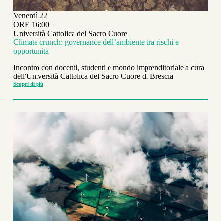
Venerdì 22
ORE 16:00
Università Cattolica del Sacro Cuore
Climate crunch: governance dell’ambiente tra rischi e
opportunità
Incontro con docenti, studenti e mondo imprenditoriale a cura
dell'Università Cattolica del Sacro Cuore di Brescia
Scopri di più
Climate
crunch:
governance
dell’ambiente
tra
rischi
e
opportunità