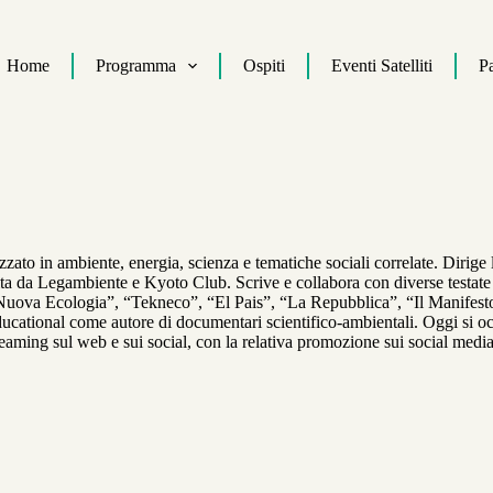
Home
Programma
Ospiti
Eventi Satelliti
Pa
zzato in ambiente, energia, scienza e tematiche sociali correlate. Dirige l
a da Legambiente e Kyoto Club. Scrive e collabora con diverse testate 
Nuova Ecologia”, “Tekneco”, “El Pais”, “La Repubblica”, “Il Manifest
ducational come autore di documentari scientifico-ambientali. Oggi si 
eaming sul web e sui social, con la relativa promozione sui social media