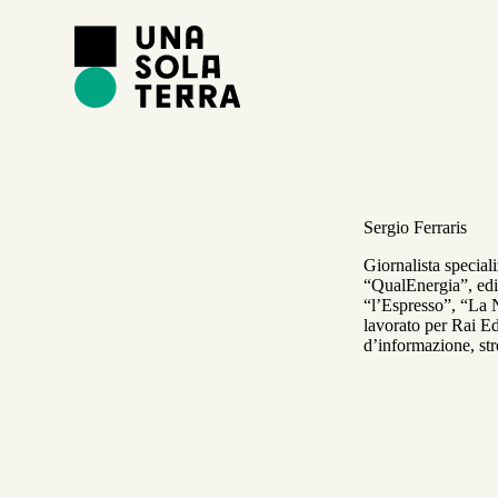
S
a
l
t
a
a
l
c
o
n
t
Sergio Ferraris
e
n
Giornalista speciali
u
“QualEnergia”, edit
t
“l’Espresso”, “La 
o
lavorato per Rai E
d’informazione, str