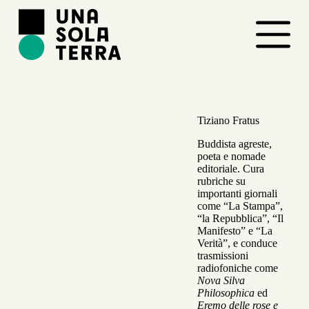
S
a
l
t
a
a
l
c
o
Tiziano Fratus
n
t
Buddista agreste,
e
poeta e nomade
n
editoriale. Cura
u
rubriche su
t
importanti giornali
o
come “La Stampa”,
“la Repubblica”, “Il
Manifesto” e “La
Verità”, e conduce
trasmissioni
radiofoniche come
Nova Silva
Philosophica
ed
Eremo delle rose e